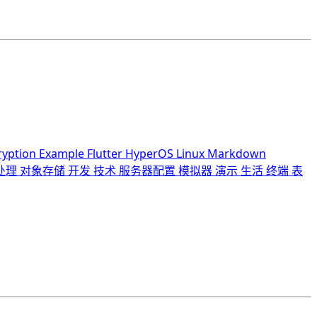
ryption
Example
Flutter
HyperOS
Linux
Markdown
处理
对象存储
开发
技术
服务器配置
模拟器
演示
生活
终端
表