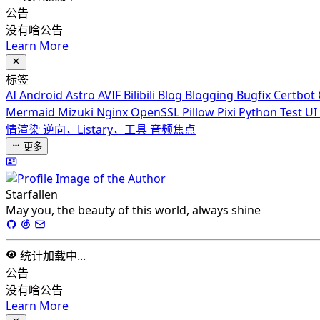
公告
没有啥公告
Learn More
标签
AI
Android
Astro
AVIF
Bilibili
Blog
Blogging
Bugfix
Certbot
Mermaid
Mizuki
Nginx
OpenSSL
Pillow
Pixi
Python
Test
UI
情渲染
逆向，Listary，工具
音频焦点
更多
Starfallen
May you, the beauty of this world, always shine
统计加载中...
公告
没有啥公告
Learn More