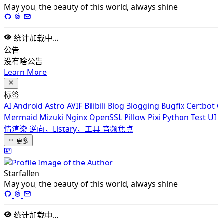
May you, the beauty of this world, always shine
统计加载中...
公告
没有啥公告
Learn More
标签
AI
Android
Astro
AVIF
Bilibili
Blog
Blogging
Bugfix
Certbot
Mermaid
Mizuki
Nginx
OpenSSL
Pillow
Pixi
Python
Test
UI
情渲染
逆向，Listary，工具
音频焦点
更多
Starfallen
May you, the beauty of this world, always shine
统计加载中...