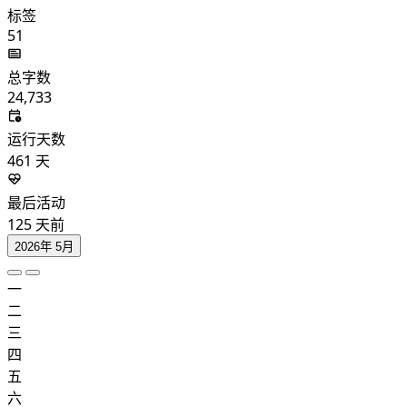
标签
51
总字数
24,733
运行天数
461
天
最后活动
125
天前
2026年 5月
一
二
三
四
五
六