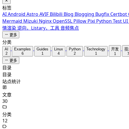
标签
AI
Android
Astro
AVIF
Bilibili
Blog
Blogging
Bugfix
Certbot
Mermaid
Mizuki
Nginx
OpenSSL
Pillow
Pixi
Python
Test
UI
情渲染
逆向，Listary，工具
音频焦点
更多
分类
AI
Examples
Guides
Linux
Python
Technology
开发
技
2
6
1
4
2
1
1
更多
目录
目录
站点统计
文章
30
分类
12