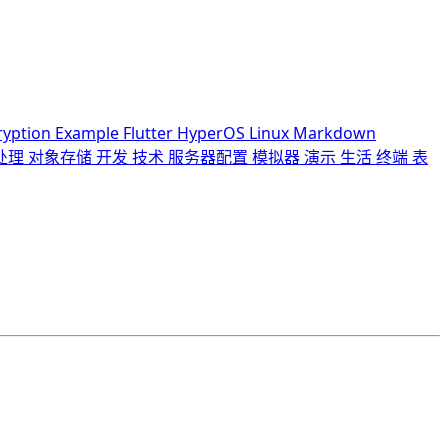
ryption
Example
Flutter
HyperOS
Linux
Markdown
处理
对象存储
开发
技术
服务器配置
模拟器
演示
生活
终端
表