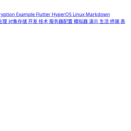
ryption
Example
Flutter
HyperOS
Linux
Markdown
处理
对象存储
开发
技术
服务器配置
模拟器
演示
生活
终端
表